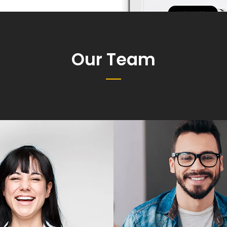
Our Team
NISE MITCHELL
NATHANIEL E
IT Consultant
Designer
m phaedrum torquatos
Alienum phaedrum to
vis detraxit periculis ex,
nec eu, vis detraxit peri
xpetendis in mei. Mei an
nihil expetendis in mei