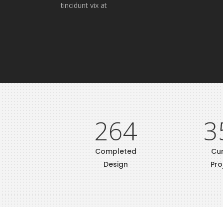
tincidunt vix at
264
3
Completed
Cur
Design
Pro