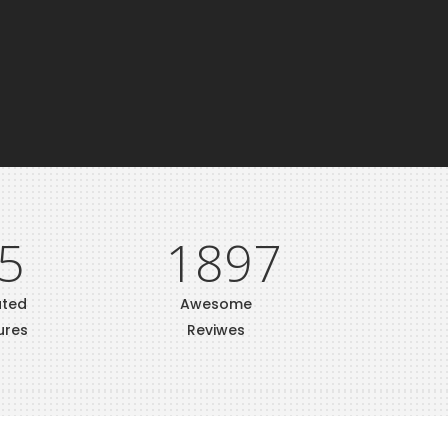
5
1897
ated
Awesome
ures
Reviwes