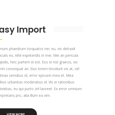
asy Import
enum phaedrum torquatos nec eu, vis detraxit
iculis ex, nihil expetendis in mei. Mei an pericula
ipidis, hinc partem ei est. Eos ei nisl graecis, vix
riri consequat an. Eius lorem tincidunt vix at, vel
tinax sensibus id, error epicurei mea et. Mea
ilisis urbanitas moderatius id. Vis ei rationibus
iniebas, eu qui purto zril laoreet. Ex error omnium
erpretaris pro, alia illum ea vim.
VIEW MORE