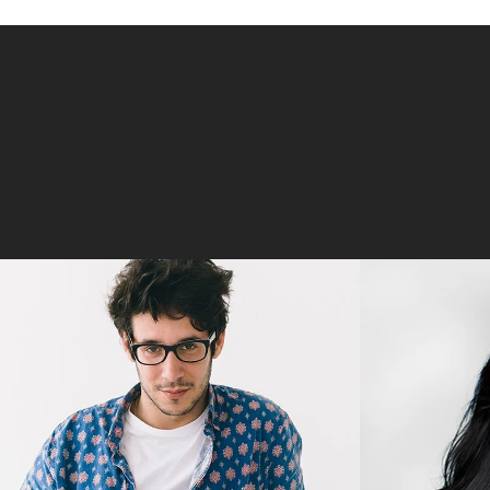
JAMES OWEN
DE
CEO
Alienum phaedrum torquatos
Alienu
nec eu, vis detraxit periculis ex,
nec eu, 
nihil expetendis in mei. Mei an
nihil e