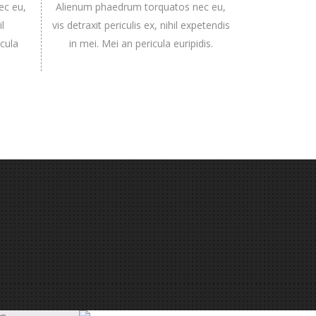
ec eu,
Alienum phaedrum torquatos nec eu,
il
vis detraxit periculis ex, nihil expetendis
icula
in mei. Mei an pericula euripidis.