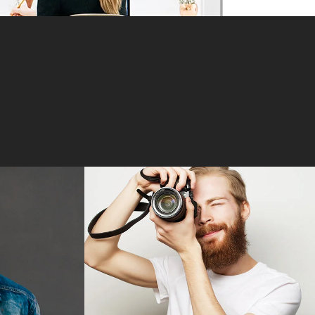
VANS
RUPERT DRISCOLL
Photographer
rquatos
Alienum phaedrum torquatos
culis ex,
nec eu, vis detraxit periculis ex,
. Mei an
nihil expetendis in mei. Mei an