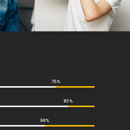
75
83
68