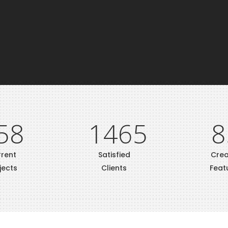
58
1465
8
rent
Satisfied
Cre
jects
Clients
Feat