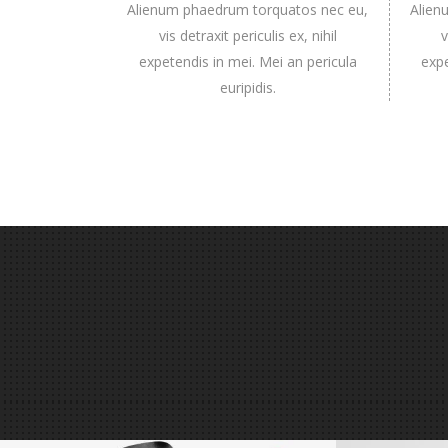
Alienum phaedrum torquatos nec eu,
Alien
vis detraxit periculis ex, nihil
v
expetendis in mei. Mei an pericula
expe
euripidis.